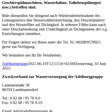
Geschirrspülmaschinen, Wasserhähne, Toilettenspülungen
usw.) betroffen sind.
Bitte überprüfen Sie dringend nach Wiederinbetriebnahme des
Leitungsnetzes ihre Wasserzählereinrichtung, den Druckminderer
und den Wasserfilter auf Dichtigkeit. In seltenen Fällen kann nach
einer Druckabsenkung eine Undichtigkeit an Dichtgummis der o.g.
Einrichtungen entstehen.
Für Fragen stehen wir Ihnen unter der Tel. Nr. 08208/9578921
gerne zur Verfügung.
Wir bedanken uns für Ihr Verständnis.
Adelburggruppe
2021-06-10T12:13:16+02:00
Donnerstag, 10 Juni
2021
|
Zweckverband zur Wasserversorgung der Adelburggruppe
Lantmarstraße 30
86559 Landmannsdorf
Tel.: 0 82 08 / 95 78 9-0
Fax: 0 82 08 / 95 78 9-19
Email: info@adelburggruppe.de