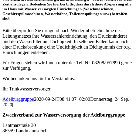
Zeit anzulegen. Bedenken Sie hierbei bitte, dass durch diese Absperrung alle
im Haus mit Wasser versorgten Einrichtungen (Waschmaschinen,
Geschirrspülmaschinen, Wasserhähne, Toilettenspülungen usw.) betroffen
sind.
Bitte überprüfen Sie dringend nach Wiederinbetriebnahme des
Leitungsnetzes ihre Wasserzählereinrichtung, den Druckminderer
und den Wasserfilter auf Dichtigkeit. In seltenen Fällen kann nach
einer Druckabsenkung eine Undichtigkeit an Dichtgummis der o.g.
Einrichtungen entstehen.
Für Fragen stehen wir Ihnen unter der Tel. Nr. 08208/957890 gerne
zur Verfügung.
Wir bedanken uns für Ihr Verständnis.
Ihr Trinkwasserversorger
Adelburggruppe
2020-09-24T08:41:07+02:00
Donnerstag, 24 Sep.
2020
|
Zweckverband zur Wasserversorgung der Adelburggruppe
Lantmarstraße 30
86559 Landmannsdorf