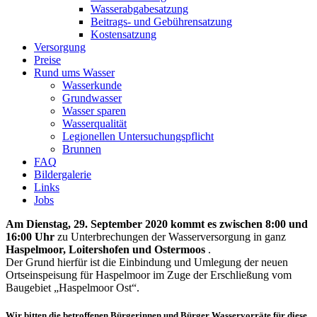
Wasserabgabesatzung
Beitrags- und Gebührensatzung
Kostensatzung
Versorgung
Preise
Rund ums Wasser
Wasserkunde
Grundwasser
Wasser sparen
Wasserqualität
Legionellen Untersuchungspflicht
Brunnen
FAQ
Bildergalerie
Links
Jobs
Am Dienstag, 29. September 2020 kommt es zwischen 8:00 und
16:00 Uhr
zu Unterbrechungen der Wasserversorgung in ganz
Haspelmoor, Loitershofen und Ostermoos
.
Der Grund hierfür ist die Einbindung und Umlegung der neuen
Ortseinspeisung für Haspelmoor im Zuge der Erschließung vom
Baugebiet „Haspelmoor Ost“.
Wir bitten die betroffenen Bürgerinnen und Bürger Wasservorräte für diese