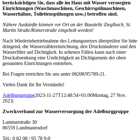
berücksichtigen Sie, dass alle im Haus mit Wasser versorgten
Einrichtungen (Waschmaschinen, Geschirrspülmaschinen,
Wasserhähne, Toilettenspülungen usw.) betroffen sind.
Nähere Auskünfte können vor Ort an der Baustelle Zieglbach, St.
Martin Straße/Römerstraße eingeholt werden!
Nach Wiederinbetriebnahme des Leitungsnetzes überprüfen Sie bitte
dringend, die Wasserzählereinrichtung, den Druckminderer und den
Wasserfilter auf Dichtigkeit. In seltenen Fällen kann nach einer
Druckabsenkung eine Undichtigkeit an Dichtgummis der oben
genannten Einrichtungen entstehen.
Bei Fragen erreichen Sie uns unter 08208/95789-21.
Vielen Dank für Ihr Verständis!
Adelburggruppe
2023-11-27T12:48:54+01:00
Montag, 27 Nov.
2023
|
Zweckverband zur Wasserversorgung der Adelburggruppe
Lantmarstraße 30
86559 Landmannsdorf
Tel.: 0 82 08 / 95 78 9-0