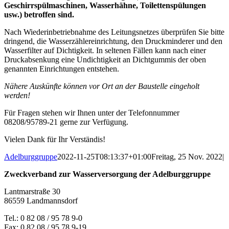
Geschirrspülmaschinen, Wasserhähne, Toilettenspülungen
usw.) betroffen sind.
Nach Wiederinbetriebnahme des Leitungsnetzes überprüfen Sie bitte
dringend, die Wasserzählereinrichtung, den Druckminderer und den
Wasserfilter auf Dichtigkeit. In seltenen Fällen kann nach einer
Druckabsenkung eine Undichtigkeit an Dichtgummis der oben
genannten Einrichtungen entstehen.
Nähere Auskünfte können vor Ort an der Baustelle eingeholt
werden!
Für Fragen stehen wir Ihnen unter der Telefonnummer
08208/95789-21 gerne zur Verfügung.
Vielen Dank für Ihr Verständis!
Adelburggruppe
2022-11-25T08:13:37+01:00
Freitag, 25 Nov. 2022
|
Zweckverband zur Wasserversorgung der Adelburggruppe
Lantmarstraße 30
86559 Landmannsdorf
Tel.: 0 82 08 / 95 78 9-0
Fax: 0 82 08 / 95 78 9-19