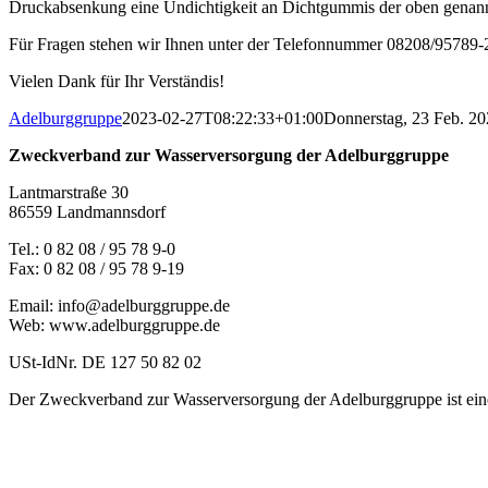
Druckabsenkung eine Undichtigkeit an Dichtgummis der oben genann
Für Fragen stehen wir Ihnen unter der Telefonnummer 08208/95789-
Vielen Dank für Ihr Verständis!
Adelburggruppe
2023-02-27T08:22:33+01:00
Donnerstag, 23 Feb. 2
Zweckverband zur Wasserversorgung der Adelburggruppe
Lantmarstraße 30
86559 Landmannsdorf
Tel.: 0 82 08 / 95 78 9-0
Fax: 0 82 08 / 95 78 9-19
Email: info@adelburggruppe.de
Web: www.adelburggruppe.de
USt-IdNr. DE 127 50 82 02
Der Zweckverband zur Wasserversorgung der Adelburggruppe ist eine
Notruf
08208 / 81 61