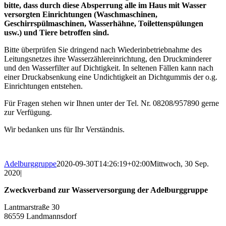
bitte, dass durch diese Absperrung alle im Haus mit Wasser
versorgten Einrichtungen (Waschmaschinen,
Geschirrspülmaschinen, Wasserhähne, Toilettenspülungen
usw.) und Tiere betroffen sind.
Bitte überprüfen Sie dringend nach Wiederinbetriebnahme des
Leitungsnetzes ihre Wasserzählereinrichtung, den Druckminderer
und den Wasserfilter auf Dichtigkeit. In seltenen Fällen kann nach
einer Druckabsenkung eine Undichtigkeit an Dichtgummis der o.g.
Einrichtungen entstehen.
Für Fragen stehen wir Ihnen unter der Tel. Nr. 08208/957890 gerne
zur Verfügung.
Wir bedanken uns für Ihr Verständnis.
Adelburggruppe
2020-09-30T14:26:19+02:00
Mittwoch, 30 Sep.
2020
|
Zweckverband zur Wasserversorgung der Adelburggruppe
Lantmarstraße 30
86559 Landmannsdorf